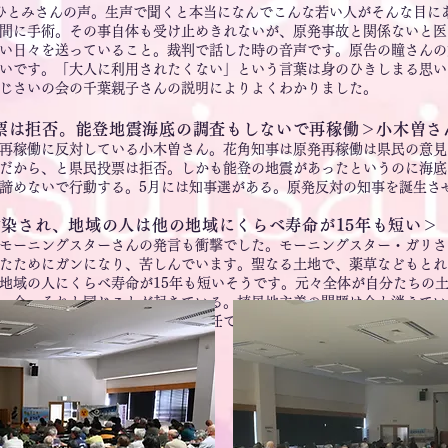
ひとみさんの声。生声で聞くと本当になんでこんな若い人がそんな目に
間に手術。その事自体も受け止めきれないが、原発事故と関係ないと医
い日々を送っていること。裁判で話した時の音声です。原告の瞳さんの
いです。「大人に利用されたくない」という言葉は身のひきしまる思い
じさいの会の千葉親子さんの説明によりよくわかりました。
票は拒否。能登地震海底の調査もしないで再稼働＞小木曽さ
再稼働に反対している小木曽さん。花角知事は原発再稼働は県民の意見
だから、と県民投票は拒否。しかも能登の地震があったというのに海底
諦めないで行動する。5月には知事選がある。原発反対の知事を誕生さ
汚染され、地域の人は他の地域にくらべ寿命が15年も短い＞
モーニングスターさんの発言も衝撃でした。モーニングスター・ガリさ
たためにガンになり、苦しんでいます。聖なる土地で、薬草などもとれ
地域の人にくらべ寿命が15年も短いそうです。元々全体が自分たちの
。今、それと同じことが起きている。植民地主義の問題は今も消えてい
地を引き継いで行く自分たちの責任である。