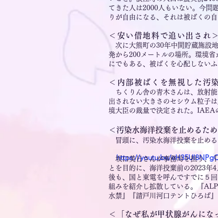
てきた人は2000人もいない。今
りが自由になる、それは被ばくの自
＜安い借地料で追い出され＞
次に大熊町の30年中間貯蔵施設地
発から200メートルの場所。環境
にでもある、被ばくを心配しないふ
＜内部被ばくを無視した汚
ちくりん舎の青木さんは、放射能
出されない大きさのセシウム粒子は
境大臣の裁量で決定された。IAEA
＜汚染水海洋投棄を止めるため
冒頭に、汚染水海洋投棄を止める
https://youtu.be/eH35UI8N
坂口美日さんが事務局を担う、『
とを目的に、海洋投棄前の2023年
後も、国と東電を呼んですでに５回
組みを紹介し拡散している。『ALP
水禁』『請戸川河口テントひろば』
＜「なぜ私が甲状腺がんにな