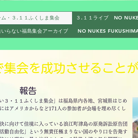
ーム・３.１１ふくしま集会
３.１１ライブ NO NUKES
発いらない福島集会アーカイブ
NO NUKES FUKUSH
で集会を成功させること
​報告
い３・１１ふくしま集会」は福島県内各地、宮城県はじめ
にはアメリカからなど171人の参加者が会場を埋め尽くし
決に向けて佳境に入っている浪江町津島の原発訴訟原告団
活動自由化」という無責任極まりない国のやり口を告発す