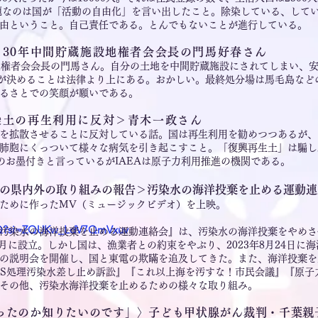
問題なのは国が「活動の自由化」を言い出したこと。除染している、して
由ということ。自己責任である。とんでもないことが進行している。
30年中間貯蔵施設地権者会会長の門馬好春さん
権者会会長の門馬さん。自分の土地を中間貯蔵施設にされてしまい、
省が決めることは法律より上にある。おかしい。最終処分場は馬毛島など
るさとでの笑顔が願いである。
染土の再生利用に反対＞青木一政さん
を拡散させることに反対している話。国は再生利用を勧めつつあるが、
肺胞にくっついて様々な病気を引き起こすこと。「復興再生土」は騙し
のお墨付きと言っているがIAEAは原子力利用推進の機関である。
の県内外の取り組みの報告＞汚染水の海洋投棄を止める運動連
ために作ったMV（ミュージックビデオ）を上映。
PgQ?si=ZQUKw_LdV7QmVxuv
汚染水の海洋投棄を止める運動連絡会』は、汚染水の海洋投棄をやめさ
4月に設立。しかし国は、漁業者との約束をやぶり、2023年8月24日
の説明会を開催し、国と東電の欺瞞を追及してきた。また、海洋投棄を
S処理汚染水差し止め訴訟』『これ以上海を汚すな！市民会議』『原子力市民
その他、汚染水海洋投棄を止めるための様々な取り組み。
ったのか知りたいのです」〉子ども甲状腺がん裁判・千葉親