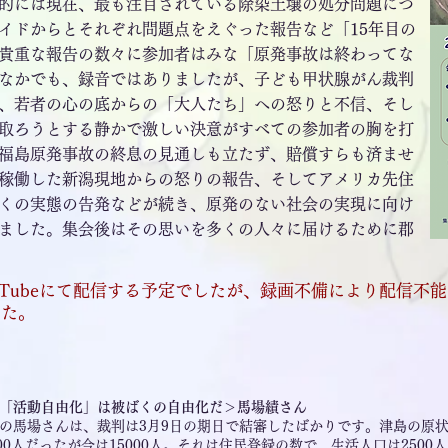
的には現在、最も注目されている除染土壌の処分問題につ
イドからとそれぞれ問題点をえぐった報告など「15年目の
貴重な報告の数々に参加者はみな「原発事故は終わってな
なかでも、録音ではありましたが、子ども甲状腺がん裁判
、若者の心の底からの「大人たち」への怒りと不信、そし
取ろうとする静かで激しい決意がすべての参加者の胸を打
福島原発事故の終息の見通しも立たず、賠償すらも済ませ
稼働した新潟現地からの怒りの報告、そしてアメリカ先住
くの実態の告発などが続き、原発のない社会の実現に向け
ました。集会後はその思いを多くの人々に届けるために郡
uTubeにて配信する予定でしたが、録画不備により配信不
た。​
「活動自由化」は被ばくの自由化だ＞馬場績さん
の馬場さんは、裁判は3月9日の期日で結審したばかりです。津島の原状は
00人だったが今は15000人。それは住民登録の数で、生活人口は250