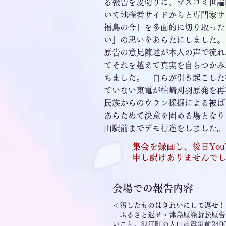
る報告を皮切りに、マスコミ世論
いて地権者サイドからと専門家サ
福島の今」を多面的に切り取った
い」の思いをあらたにしました。
原告の意見陳述が本人の声で流れ
てそれを越えて真実を自らつかみ
ちました。 自らが引き起こした
ていない東電が柏崎刈羽原発を再
民族からのウラン採掘による被ば
あらためて決意を固める場となり
山駅前までデモ行進をしました。
集会を録画し、後日Yo
申し訳けありませんでし
会場での報告内容
＜汚したものはきれいにして返せ！
ふるさと返せ・津島原発訴訟原告
いこと。浪江町の人口は震災前240