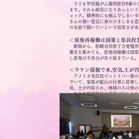
子ども甲状腺がん裁判原告8番の
ます。それも病気になりあっという
ョック。精神的にも病んでしまい辛
さんの強い意志に身のひきしまる思
の名前で闘いたいという切実さがあ
＜原発再稼働は国策と県民投
新潟から、柏崎刈羽原子力発電所
署名を集めても、原発再稼働は国策
し原発は不具合が次々起きている。
＜ウラン採掘で水,空気,土が
アメリカ先住民ピットリバー族の
でいて、家族が鉱山の仕事に従事し
気、土が汚染され、地域の人は他の
ってきて強制移住や虐殺が行われた
る。先祖の魂とともに次の世代に土