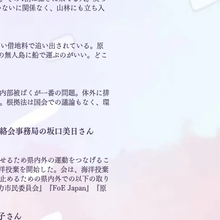
いないに関係なく、山林にも立ち入
安い借地料で追い出されている。原
の無人島に船で運ぶのがいい。どこ
内部被ばくが一番の問題。体外に排
。根拠法は国会での議論もなく、環
絡会事務局の坂口美日さん
せるため県内外の運
動をつなげるこ
に海洋投棄を開始した。会は、海洋投棄
止めるための県内外での以下の取り
委員会』『FoE Japan』『原
子さん