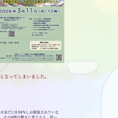
能と
なってしまいました。
未だに8.94%しか除染されていな
0人。その4割は働きに来てる人。戻っ