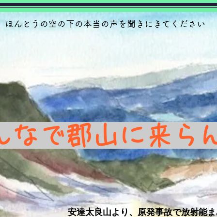
​ほんとうの空の下の本当の声を聞きにきてください​
んなで郡山に来ら
​安達太良山より、原発事故で放射能